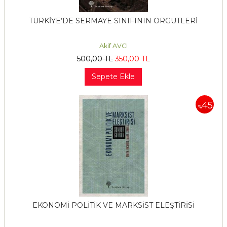
TÜRKİYE’DE SERMAYE SINIFININ ÖRGÜTLERİ
Akif AVCI
500
,00
TL
350
,00
TL
Sepete Ekle
45
%
EKONOMİ POLİTİK VE MARKSİST ELEŞTİRİSİ