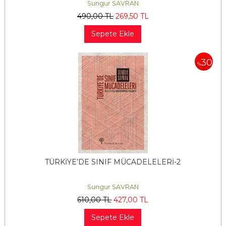
Sungur SAVRAN
490
,00
TL
269
,50
TL
Sepete Ekle
30
%
TÜRKİYE’DE SINIF MÜCADELELERİ-2
Sungur SAVRAN
610
,00
TL
427
,00
TL
Sepete Ekle