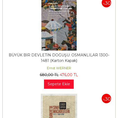
30
%
BÜYÜK BİR DEVLETİN DOĞUŞU: OSMANLILAR 1300-
1481 (Karton Kapak)
Ernst WERNER
680
,00
TL
476
,00
TL
Sepete Ekle
30
%