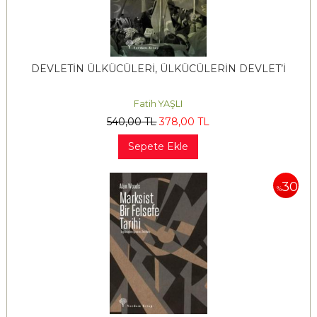
DEVLETİN ÜLKÜCÜLERİ, ÜLKÜCÜLERİN DEVLET’İ
Fatih YAŞLI
540
,00
TL
378
,00
TL
Sepete Ekle
30
%