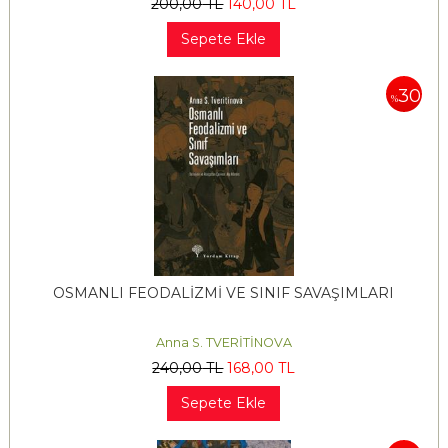
200
,00
TL
140
,00
TL
Sepete Ekle
30
%
OSMANLI FEODALİZMİ VE SINIF SAVAŞIMLARI
Anna S. TVERİTİNOVA
240
,00
TL
168
,00
TL
Sepete Ekle