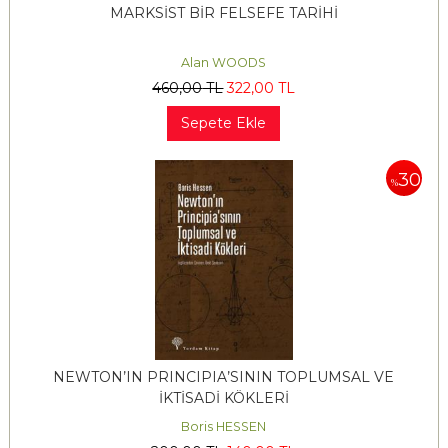
MARKSİST BİR FELSEFE TARİHİ
Alan WOODS
460
,00
TL
322
,00
TL
Sepete Ekle
30
%
NEWTON’IN PRINCIPIA’SININ TOPLUMSAL VE
İKTİSADİ KÖKLERİ
Boris HESSEN