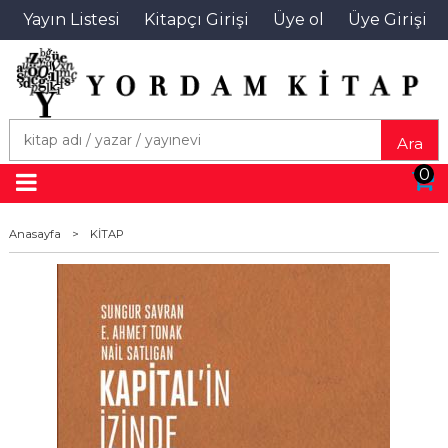
Yayın Listesi
Kitapçı Girişi
Üye ol
Üye Girişi
Ara
0
Anasayfa
>
KİTAP