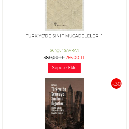
TÜRKİYE'DE SINIF MÜCADELELERİ-1
Sungur SAVRAN
380
,00
TL
266
,00
TL
Sepete Ekle
30
%