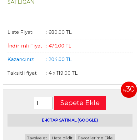
SATLIGAN
Liste Fiyatı
:
680
,00
TL
İndirimli Fiyat
:
476
,00
TL
Kazancınız
:
204
,00
TL
Taksitli fiyat
:
4 x
119
,00
TL
30
%
Sepete Ekle
E-kitap satın alabileceğiniz siteler
E-KİTAP SATIN AL (GOOGLE)
Tavsiye et
Hata bildir
Favorilerime Ekle