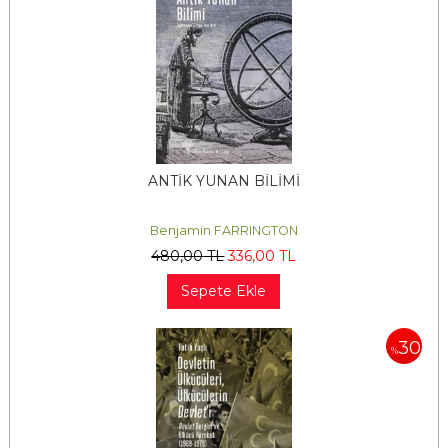
ANTİK YUNAN BİLİMİ
Benjamin FARRINGTON
480
,00
TL
336
,00
TL
Sepete Ekle
30
%