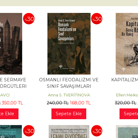
30
30
%
%
DE SERMAYE
OSMANLI FEODALİZMİ VE
KAPİTALİZ
 ÖRGÜTLERİ
SINIF SAVAŞIMLARI
f AVCI
Anna S. TVERİTİNOVA
Ellen Mei
L
350
,00
TL
240
,00
TL
168
,00
TL
320
,00
TL
e Ekle
Sepete Ekle
Sepet
30
30
%
%