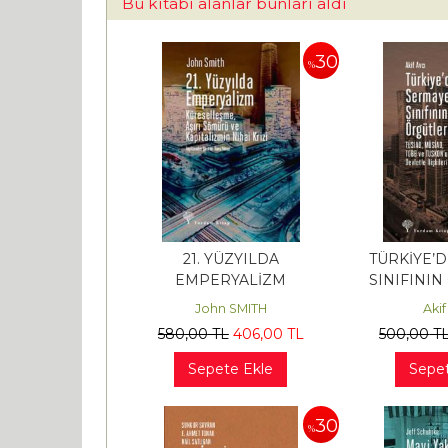
Bu kitabı alanlar bunları aldı
30
%
21. YÜZYILDA
TÜRKİYE’
EMPERYALİZM
SINIFININ
John SMITH
Aki
580
,00
TL
406
,00
TL
500
,00
T
Sepete Ekle
Sepet
30
%