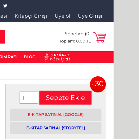
tesi
Kitapçı Girişi
Üye ol
Üye Girişi
Sepetim (
0
)
a
Toplam:
0
,00
TL
RİM RAFI
BLOG
30
%
Sepete Ekle
E-kitap satın alabileceğiniz siteler
E-KİTAP SATIN AL (GOOGLE)
|
E-KİTAP SATIN AL (STORYTEL)