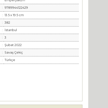
Emperyalizm
:
9789944122429
:
13.5 x 19.5 cm
:
382
:
İstanbul
:
3
:
Şubat 2022
:
Savaş Çekiç
:
Türkçe