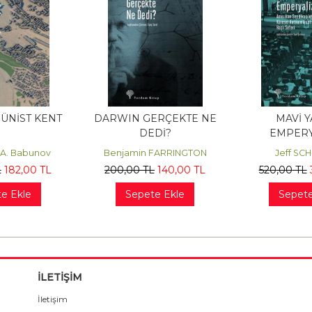
ÜNİST KENT
DARWIN GERÇEKTE NE
MAVİ Y
DEDİ?
EMPERY
 A. Babunov
Benjamin FARRINGTON
Jeff SC
L
182
,00
TL
200
,00
TL
140
,00
TL
520
,00
TL
e Ekle
Sepete Ekle
Sepete
İLETİŞİM
İletişim