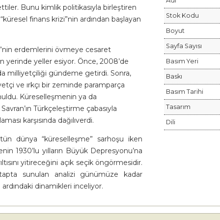
Adı
iler. Bunu kimlik politikasıyla birleştiren
Stok Kodu
 “küresel finans krizi”nin ardından başlayan
Boyut
Sayfa Sayısı
”nin erdemlerini övmeye cesaret
n yerinde yeller esiyor. Önce, 2008’de
Basım Yeri
milliyetçiliği gündeme getirdi. Sonra,
Baskı
yetçi ve ırkçı bir zeminde paramparça
Basım Tarihi
onuldu. Küreselleşmenin ya da
Tasarım
 Savran’ın Türkçeleştirme çabasıyla
laması karşısında dağılıverdi.
Dili
bütün dünya “küreselleşme” sarhoşu iken
menin 1930’lu yılların Büyük Depresyonu’na
ısını yitireceğini açık seçik öngörmesidir.
 kitapta sunulan analizi günümüze kadar
 ardındaki dinamikleri inceliyor.