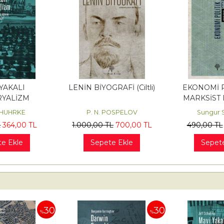
YAKALI
LENİN BİYOGRAFİ (Ciltli)
EKONOMİ P
YALİZM
MARKSİST 
CHUHRKE
P. N. POSPELOV
Sungur
L
364
,00
TL
1.000
,00
TL
700
,00
TL
490
,00
TL
e Ekle
Sepete Ekle
Sepet
30
30
%
%