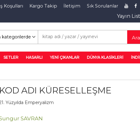
ş Koşulları
Kargo Takip
İletişim
Sık Sorulanlar
Yayın Lis
rim Rafı
Ar
SETLER
HASARLI
YENİ ÇIKANLAR
DÜNYA KLASİKLERİ
İNDİ
KOD ADI KÜRESELLEŞME
21. Yüzyılda Emperyalizm
Sungur SAVRAN