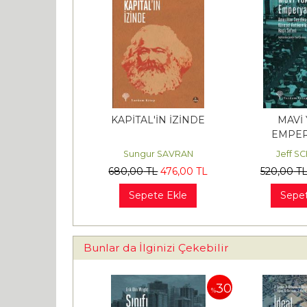
KAPİTAL'İN İZİNDE
MAVİ 
EMPER
Sungur SAVRAN
Jeff S
680
,00
TL
476
,00
TL
520
,00
T
Sepete Ekle
Sepet
Bunlar da İlginizi Çekebilir
30
30
%
%