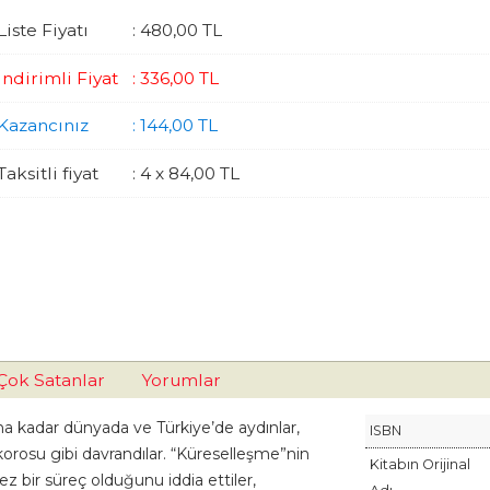
Liste Fiyatı
:
480
,00
TL
İndirimli Fiyat
:
336
,00
TL
Kazancınız
:
144
,00
TL
Taksitli fiyat
:
4 x
84
,00
TL
Çok Satanlar
Yorumlar
ına kadar dünyada ve Türkiye’de aydınlar,
ISBN
korosu gibi davrandılar. “Küreselleşme”nin
Kitabın Orijinal
z bir süreç olduğunu iddia ettiler,