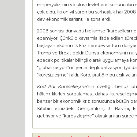
emperyalizmin ve ulus devletlerin sonunu ilan ett
çok oldu. İki on yıl süren bu sarhoşluk hali 2008
dev ekonomik sarsıntı ile sona erdi.
2008 sonrası dünyada hiç kimse “küreselleşme
edemiyor. Çünkü o kavramla ifade edilen süreci
başlayan ekonomik kriz neredeyse tüm dünyada 
Trump ve Brexit geldi: Dünya ekonomisini milli
edecek politikalar bilinçli olarak uygulamaya k
“globalizasyon”un yerini deglobalizasyon (ya da
“küresizleşme”) aldı. Koro, pratiğin bu açık yalan
Kod Adı Küreselleşme
’nin özelliği, henüz 
hâkim fikirleri sorgulaması, dahası küreselleş
benzer bir ekonomik kriz sonucunda bütün parılt
Kitabın elinizdeki Genişletilmiş 3. Basımı,
getiriyor ve “küresizleşme” olarak anılan sürecin