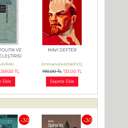
OLİTİK VE
MAVİ DEFTER
ELEŞTİRİSİ
 SAVRAN
Emmanuil KAZAKEVİÇ
269
,50
TL
190
,00
TL
133
,00
TL
e Ekle
Sepete Ekle
30
30
%
%