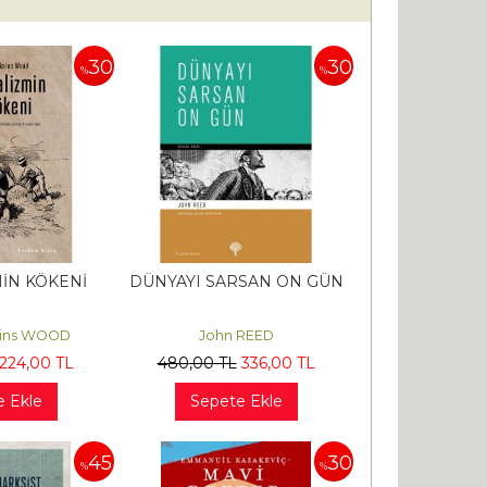
30
30
%
%
MİN KÖKENİ
DÜNYAYI SARSAN ON GÜN
ksins WOOD
John REED
224
,00
TL
480
,00
TL
336
,00
TL
e Ekle
Sepete Ekle
45
30
%
%