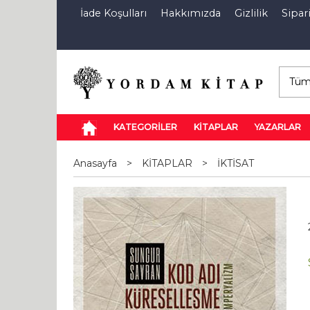
İade Koşulları
Hakkımızda
Gizlilik
Sipari
E-Kitap
Özel İndirim Sepeti
İndi
KATEGORİLER
KİTAPLAR
YAZARLAR
Anasayfa
>
KİTAPLAR
>
İKTİSAT