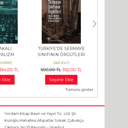
AKALI
TÜRKİYE’DE SERMAYE
ANTİK YUNA
ALİZM
SINIFININ ÖRGÜTLERİ
HUHRKE
Akif AVCI
Benjamin FA
364
,00
TL
500
,00
TL
350
,00
TL
480
,00
TL
3
 Ekle
Sepete Ekle
Sepete 
Tümünü göster
Yordam Kitap Basın ve Yayın Tic. Ltd. Şti.
Kuloğlu Mahallesi Altıpatlar Sokak, Çubukçu
Çıkmazı, No:1/1 Beyoğlu - İstanbul