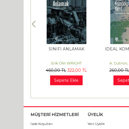
 BİRLİĞİ’NİN
SINIFI ANLAMAK
İDEAL KOM
ÖKÜŞÜ
k GERGER
Erik Olin WRIGHT
A. Gutnov,
L
476
,00
TL
460
,00
TL
322
,00
TL
260
,00
T
te Ekle
Sepete Ekle
Sepet
MÜŞTERİ HİZMETLERİ
ÜYELİK
İade Koşulları
Yeni Üyelik