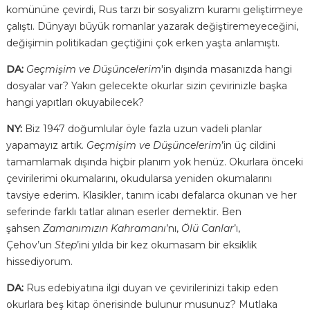
komününe çevirdi, Rus tarzı bir sosyalizm kuramı geliştirmeye
çalıştı. Dünyayı büyük romanlar yazarak değiştiremeyeceğini,
değişimin politikadan geçtiğini çok erken yaşta anlamıştı.
DA:
Geçmişim ve Düşüncelerim
'in dışında masanızda hangi
dosyalar var? Yakın gelecekte okurlar sizin çevirinizle başka
hangi yapıtları okuyabilecek?
NY:
Biz 1947 doğumlular öyle fazla uzun vadeli planlar
yapamayız artık.
Geçmişim ve Düşüncelerim
’in üç cildini
tamamlamak dışında hiçbir planım yok henüz. Okurlara önceki
çevirilerimi okumalarını, okudularsa yeniden okumalarını
tavsiye ederim. Klasikler, tanım icabı defalarca okunan ve her
seferinde farklı tatlar alınan eserler demektir. Ben
şahsen
Zamanımızın Kahramanı
’nı,
Ölü Canlar
’ı,
Çehov’un
Step
’ini yılda bir kez okumasam bir eksiklik
hissediyorum.
DA:
Rus edebiyatına ilgi duyan ve çevirilerinizi takip eden
okurlara beş kitap önerisinde bulunur musunuz? Mutlaka