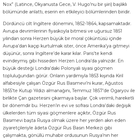
Nox” (Latince, Okyanusta Gece, V. Hugo’nu bir şiiri) başlıklı
bölümünde anlattı, eserin en etkileyici bölümlerinden biridir.
Dördüncü cilt İngiltere dönemini, 1852-1864, kapsamaktadır.
Avrupa devrimlerinin fiyaskoyla bitmesi ve uğursuz 1851
yılından sonra Herzen büyük bir moral çöküntüsü içinde
Avrupa’dan kaçıp kurtulmak ister, önce Amerika’ya gitmeyi
düşünür, sonra İngiltere’de karar kılar. Paris’te kendi
evindeymiş gibi hisseden Herzen Londra’da yalnızdır. En
büyük desteği Londra’daki Polonyalı siyasi göçmen
topluluğundan görür. Onların yardımıyla 1853 kışında Kiril
alfabesiyle çalışan Özgür Rus Basımevi’ni kurar, Ağustos
1855’te Kutup Yıldızı almanağını, Temmuz 1857’de Ogaryov ile
birlikte Çan gazetesini çıkarmaya başlar. Çok verimli, hareketli
bir dönemdir bu. Herzen’in evi ve sofrası Londra’daki değişik
ülkelerden tüm siyasi göçmenlere açıktır, Özgür Rus
Basımevi başta Rusya olmak üzere her yerden akın eden
ziyaretçileriyle âdeta Özgür Rus Basın Merkezi gibi
çalışmakta, gönüllü muhabir ordusunun Rusya’nın her