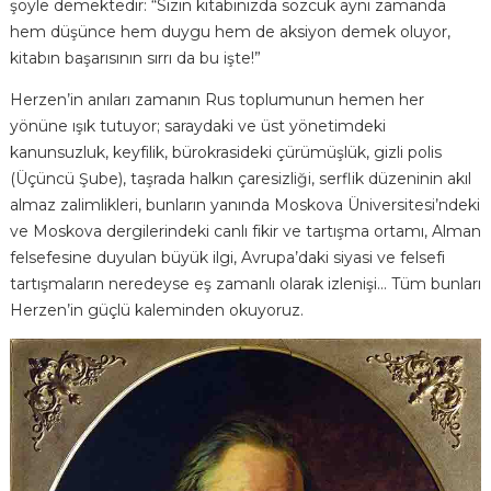
şöyle demektedir: “Sizin kitabınızda sözcük aynı zamanda
hem düşünce hem duygu hem de aksiyon demek oluyor,
kitabın başarısının sırrı da bu işte!”
Herzen’in anıları zamanın Rus toplumunun hemen her
yönüne ışık tutuyor; saraydaki ve üst yönetimdeki
kanunsuzluk, keyfilik, bürokrasideki çürümüşlük, gizli polis
(Üçüncü Şube), taşrada halkın çaresizliği, serflik düzeninin akıl
almaz zalimlikleri, bunların yanında Moskova Üniversitesi’ndeki
ve Moskova dergilerindeki canlı fikir ve tartışma ortamı, Alman
felsefesine duyulan büyük ilgi, Avrupa’daki siyasi ve felsefi
tartışmaların neredeyse eş zamanlı olarak izlenişi… Tüm bunları
Herzen’in güçlü kaleminden okuyoruz.