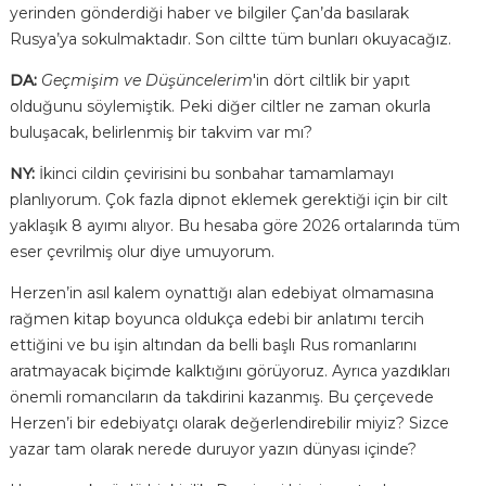
yerinden gönderdiği haber ve bilgiler Çan’da basılarak
Rusya’ya sokulmaktadır. Son ciltte tüm bunları okuyacağız.
DA:
Geçmişim ve Düşüncelerim
'in dört ciltlik bir yapıt
olduğunu söylemiştik. Peki diğer ciltler ne zaman okurla
buluşacak, belirlenmiş bir takvim var mı?
NY:
İkinci cildin çevirisini bu sonbahar tamamlamayı
planlıyorum. Çok fazla dipnot eklemek gerektiği için bir cilt
yaklaşık 8 ayımı alıyor. Bu hesaba göre 2026 ortalarında tüm
eser çevrilmiş olur diye umuyorum.
Herzen’in asıl kalem oynattığı alan edebiyat olmamasına
rağmen kitap boyunca oldukça edebi bir anlatımı tercih
ettiğini ve bu işin altından da belli başlı Rus romanlarını
aratmayacak biçimde kalktığını görüyoruz. Ayrıca yazdıkları
önemli romancıların da takdirini kazanmış. Bu çerçevede
Herzen’i bir edebiyatçı olarak değerlendirebilir miyiz? Sizce
yazar tam olarak nerede duruyor yazın dünyası içinde?