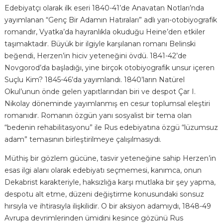
Edebiyatçı olarak ilk eseri 1840-41’de Anavatan Notları’nda
yayımlanan “Genç Bir Adamın Hatıraları” adlı yarı-otobiyografik
romandır, Vyatka’da hayranlıkla okuduğu Heine’den etkiler
taşımaktadır. Büyük bir ilgiyle karşılanan romanı Belinski
beğendi, Herzen’in hiciv yeteneğini övdü. 1841-42’de
Novgorod’da başladığı, yine birçok otobiyografik unsur içeren
Suçlu Kim? 1845-46’da yayımlandı. 1840’ların Natürel
Okul’unun önde gelen yapıtlarından biri ve despot Çar I.
Nikolay döneminde yayımlanmış en cesur toplumsal eleştiri
romanıdır. Romanın özgün yanı sosyalist bir tema olan
“bedenin rehabilitasyonu” ile Rus edebiyatına özgü “lüzumsuz
adam” temasının birleştirilmeye çalışılmasıydı.
Müthiş bir gözlem gücüne, tasvir yeteneğine sahip Herzen’in
esas ilgi alanı olarak edebiyatı seçmemesi, kanımca, onun
Dekabrist karakteriyle, haksızlığa karşı mutlaka bir şey yapma,
despotu alt etme, düzeni değiştirme konusundaki sonsuz
hırsıyla ve ihtirasıyla ilişkilidir. O bir aksiyon adamıydı, 1848-49
Avrupa devrimlerinden ümidini kesince gözünü Rus