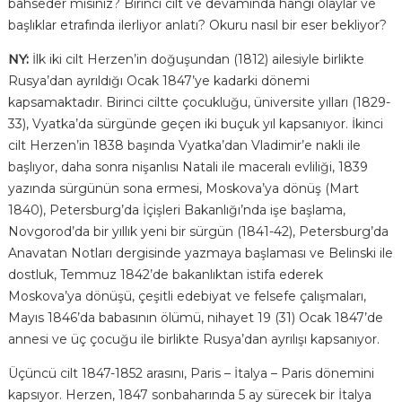
bahseder misiniz? Birinci cilt ve devamında hangi olaylar ve
başlıklar etrafında ilerliyor anlatı? Okuru nasıl bir eser bekliyor?
NY:
İlk iki cilt Herzen’in doğuşundan (1812) ailesiyle birlikte
Rusya’dan ayrıldığı Ocak 1847’ye kadarki dönemi
kapsamaktadır. Birinci ciltte çocukluğu, üniversite yılları (1829-
33), Vyatka’da sürgünde geçen iki buçuk yıl kapsanıyor. İkinci
cilt Herzen’in 1838 başında Vyatka’dan Vladimir’e nakli ile
başlıyor, daha sonra nişanlısı Natali ile maceralı evliliği, 1839
yazında sürgünün sona ermesi, Moskova’ya dönüş (Mart
1840), Petersburg’da İçişleri Bakanlığı’nda işe başlama,
Novgorod’da bir yıllık yeni bir sürgün (1841-42), Petersburg’da
Anavatan Notları dergisinde yazmaya başlaması ve Belinski ile
dostluk, Temmuz 1842’de bakanlıktan istifa ederek
Moskova’ya dönüşü, çeşitli edebiyat ve felsefe çalışmaları,
Mayıs 1846’da babasının ölümü, nihayet 19 (31) Ocak 1847’de
annesi ve üç çocuğu ile birlikte Rusya’dan ayrılışı kapsanıyor.
Üçüncü cilt 1847-1852 arasını, Paris – İtalya – Paris dönemini
kapsıyor. Herzen, 1847 sonbaharında 5 ay sürecek bir İtalya