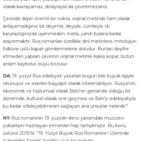
olarak kavrayamaz, dolayısıyla da çeviremezsiniz.
Çeviride diğer önemli bir nokta, orijinal metinde tam olarak
anlayamadığınız bir deyimle, deyişle, cümleyle vb.
karşılaştığınızda üşenmeden, inatla, yanıtı bulana kadar
araştırmaktır. Rus romanları özellikle dinî metinlere, mitolojiye,
folklore üstü kapalı göndermelerle doludur. Bunları deşifre
etmeden yapılan çevirinin orijinal metinle ilişkisi kopar, bütün
anlam kaybolur, büyü bozulur.
DA:
19. yüzyıl Rus edebiyatı yazarları bugün bile büyük ilgiyle
okunuyor ve eserleri başyapıt olarak nitelendiriliyor. Rusya'nın,
ekonomik ve toplumsal olarak Batı'nın gerisinde olduğu bir
dönemde, kültürel olarak öne geçmesi ve Batı'yı edebiyatıyla
bu kadar etkileyebilmesini sağlayan ana unsurlar nelerdir?
NY:
Rus romanının 19. yüzyılın ikinci yarısındaki mucizevi
yükselişini hazırlayan etmenler hep tartışılmıştır. Bu konu
üstüne 2015’te “19. Yüzyıl Büyük Rus Romanının Üzerinde
Yükseldiği Toprak” başlıklı uzun bir makale