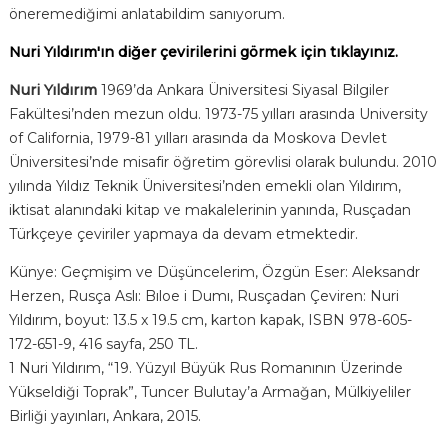
öneremediğimi anlatabildim sanıyorum.
Nuri Yıldırım'ın diğer çevirilerini görmek için tıklayınız.
Nuri Yıldırım
1969’da Ankara Üniversitesi Siyasal Bilgiler
Fakültesi’nden mezun oldu. 1973-75 yılları arasında University
of California, 1979-81 yılları arasında da Moskova Devlet
Üniversitesi’nde misafir öğretim görevlisi olarak bulundu. 2010
yılında Yıldız Teknik Üniversitesi’nden emekli olan Yıldırım,
iktisat alanındaki kitap ve makalelerinin yanında, Rusçadan
Türkçeye çeviriler yapmaya da devam etmektedir.
Künye: Geçmişim ve Düşüncelerim, Özgün Eser: Aleksandr
Herzen, Rusça Aslı: Bıloe i Dumı, Rusçadan Çeviren: Nuri
Yıldırım, boyut: 13.5 x 19.5 cm, karton kapak, ISBN 978-605-
172-651-9, 416 sayfa, 250 TL.
1
Nuri Yıldırım, “19. Yüzyıl Büyük Rus Romanının Üzerinde
Yükseldiği Toprak”, Tuncer Bulutay’a Armağan, Mülkiyeliler
Birliği yayınları, Ankara, 2015.