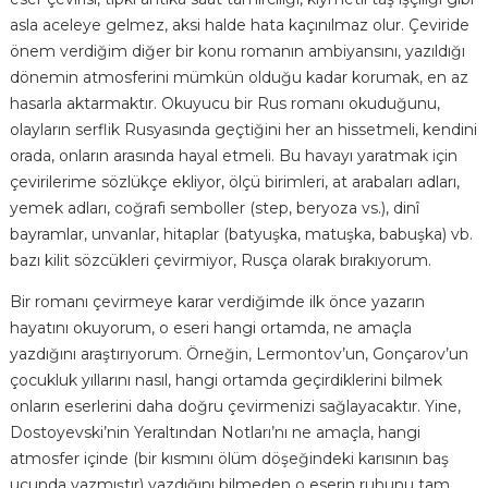
asla aceleye gelmez, aksi halde hata kaçınılmaz olur. Çeviride
önem verdiğim diğer bir konu romanın ambiyansını, yazıldığı
dönemin atmosferini mümkün olduğu kadar korumak, en az
hasarla aktarmaktır. Okuyucu bir Rus romanı okuduğunu,
olayların serflik Rusyasında geçtiğini her an hissetmeli, kendini
orada, onların arasında hayal etmeli. Bu havayı yaratmak için
çevirilerime sözlükçe ekliyor, ölçü birimleri, at arabaları adları,
yemek adları, coğrafi semboller (step, beryoza vs.), dinî
bayramlar, unvanlar, hitaplar (batyuşka, matuşka, babuşka) vb.
bazı kilit sözcükleri çevirmiyor, Rusça olarak bırakıyorum.
Bir romanı çevirmeye karar verdiğimde ilk önce yazarın
hayatını okuyorum, o eseri hangi ortamda, ne amaçla
yazdığını araştırıyorum. Örneğin, Lermontov’un, Gonçarov’un
çocukluk yıllarını nasıl, hangi ortamda geçirdiklerini bilmek
onların eserlerini daha doğru çevirmenizi sağlayacaktır. Yine,
Dostoyevski’nin Yeraltından Notları’nı ne amaçla, hangi
atmosfer içinde (bir kısmını ölüm döşeğindeki karısının baş
ucunda yazmıştır) yazdığını bilmeden o eserin ruhunu tam