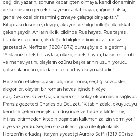
değildir, yazarın, sonuna kadar içten olmaya, kendi döneminin
ve kendisinin gerçek hikâyesini anlatmaya, çağının hakiki,
genel ve özel bir resmini çizmeye çalıştığı bir yapıttır.”
Kitaptaki düşünce, duygu, aksiyon ve bilgi bolluğu ilk dikkat
çeken şeydir. Anıların ilk iki cildinde Rus hayatı, Rus taşrası,
bürokrasi üzerine çok değerli bilgiler ediniyoruz. Fransız
gazeteci A. Nefftzer (1820-1876) bunu şöyle dile getirmiş:
“Anılarınızın tek bir sayfası, ülke içindeki hayatı, halkın milli ruh
ve maneviyatını, olayların özünü başkalarının uzun, yorucu
çalışmalarından çok daha fazla ortaya koymaktadır.”
Herzen’in etkileyici, akıcı dili, ince ironisi, seçtiği sözcükler,
alegoriler, olayları bir roman havası içinde hikâye
edişi
Geçmişim ve Düşüncelerim
’in kolay okunmasını sağlıyor.
Fransız gazeteci Charles du Bouzet, “Kitabınızdaki, okuyucuyu
kendine çeken enerjik, diri düşünce ve hedefe kilitlenmiş
ihtiras, bitirmeden kitabın başından kalkmanıza izin vermiyor,”
diye yazıyordu. Seçilen sözcüklerin gücü ile ilgili olarak
Herzen’in arkadaşı İtalyan siyasetçi Aurelio Saffi (1819-90) ise