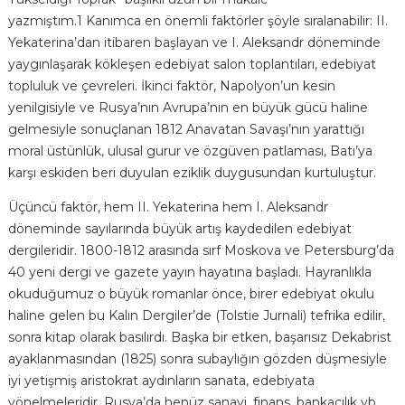
yazmıştım.
1
Kanımca en önemli faktörler şöyle sıralanabilir: II.
Yekaterina’dan itibaren başlayan ve I. Aleksandr döneminde
yaygınlaşarak kökleşen edebiyat salon toplantıları, edebiyat
topluluk ve çevreleri. İkinci faktör, Napolyon’un kesin
yenilgisiyle ve Rusya’nın Avrupa’nın en büyük gücü haline
gelmesiyle sonuçlanan 1812 Anavatan Savaşı’nın yarattığı
moral üstünlük, ulusal gurur ve özgüven patlaması, Batı’ya
karşı eskiden beri duyulan eziklik duygusundan kurtuluştur.
Üçüncü faktör, hem II. Yekaterina hem I. Aleksandr
döneminde sayılarında büyük artış kaydedilen edebiyat
dergileridir. 1800-1812 arasında sırf Moskova ve Petersburg’da
40 yeni dergi ve gazete yayın hayatına başladı. Hayranlıkla
okuduğumuz o büyük romanlar önce, birer edebiyat okulu
haline gelen bu Kalın Dergiler’de (Tolstie Jurnali) tefrika edilir,
sonra kitap olarak basılırdı. Başka bir etken, başarısız Dekabrist
ayaklanmasından (1825) sonra subaylığın gözden düşmesiyle
iyi yetişmiş aristokrat aydınların sanata, edebiyata
yönelmeleridir. Rusya’da henüz sanayi, finans, bankacılık vb.