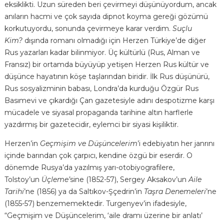
eksiklikti. Uzun süreden beri çevirmeyi düşünüyordum, ancak
anıların hacmi ve çok sayıda dipnot koyma gereği gözümü
korkutuyordu, sonunda çevirmeye karar verdim.
Suçlu
Kim?
dışında romanı olmadığı için Herzen Türkiye’de diğer
Rus yazarları kadar bilinmiyor. Üç kültürlü (Rus, Alman ve
Fransız) bir ortamda büyüyüp yetişen Herzen Rus kültür ve
düşünce hayatının köşe taşlarından biridir. İlk Rus düşünürü,
Rus sosyalizminin babası, Londra’da kurduğu Özgür Rus
Basımevi ve çıkardığı Çan gazetesiyle adını despotizme karşı
mücadele ve siyasal propaganda tarihine altın harflerle
yazdırmış bir gazetecidir, eylemci bir siyasi kişiliktir.
Herzen’in
Geçmişim ve Düşüncelerim
’i edebiyatın her janrını
içinde barından çok çarpıcı, kendine özgü bir eserdir. O
dönemde Rusya’da yazılmış yarı-otobiyografilere,
Tolstoy’un
Üçleme’
sine (1852-57), Sergey Aksakov’un
Aile
Tarihi
’ne (1856) ya da Saltıkov-Şçedrin’in
Taşra Denemeleri
’ne
(1855-57) benzememektedir. Turgenyev’in ifadesiyle,
“Geçmişim ve Düşüncelerim, ‘aile dramı üzerine bir anlatı’