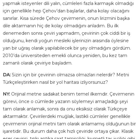
yapmak isteyenler dili yalın, cümleleri fazla karmaşık olmadığı
için genellikle hep Çehov’dan başlarlar, daha kolay olacağını
sanırlar. Kısa sürede Çehov çevirmenin, onun lirizmini başka
dile aktarmanın hiç de kolay olmadığını anladım. Bu ilk
denemeden sonra çeviri yapmadım, çevirinin çok ciddi bir iş
olduğunu, kendi yoğun mesleki işlerinizin arasında öylesine
yan bir uğraş olarak yapılabilecek bir şey olmadığını gördüm.
2010’da üniversiteden emekli olunca yeniden, bu kez tam
zamanlı olarak çeviriye başladım.
DA:
Sizin için bir çevirinin olmazsa olmazları nelerdir? Metni
Türkçeleştirirken nasıl bir yol haritası izliyorsunuz?
NY:
Orijinal metne sadakat benim temel ilkemdir. Çevirmenin
görevi, önce o cümlede yazarın söylemeyi amaçladığı şeyi
tam olarak anlamak, sonra da onu eksiksiz olarak Türkçeye
aktarmaktır. Çevirilerdeki muğlak, lastikli cümleler genellikle
çevirmenin orijinal metni tam olarak anlamamış olduğunun bir
işaretidir. Bu durum daha çok hızlı çeviride ortaya çıkar. Klasik
eser çevirisi, tıpkı antika saat tamirciliği, kıymetli taş işçiliği gibi