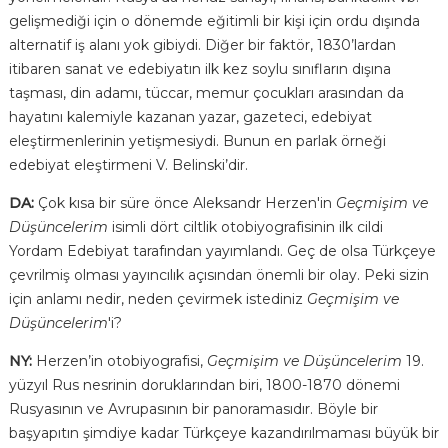
gelişmediği için o dönemde eğitimli bir kişi için ordu dışında
alternatif iş alanı yok gibiydi. Diğer bir faktör, 1830’lardan
itibaren sanat ve edebiyatın ilk kez soylu sınıfların dışına
taşması, din adamı, tüccar, memur çocukları arasından da
hayatını kalemiyle kazanan yazar, gazeteci, edebiyat
eleştirmenlerinin yetişmesiydi. Bunun en parlak örneği
edebiyat eleştirmeni V. Belinski’dir.
DA:
Çok kısa bir süre önce Aleksandr Herzen'in
Geçmişim ve
Düşüncelerim
isimli dört ciltlik otobiyografisinin ilk cildi
Yordam Edebiyat tarafından yayımlandı. Geç de olsa Türkçeye
çevrilmiş olması yayıncılık açısından önemli bir olay. Peki sizin
için anlamı nedir, neden çevirmek istediniz
Geçmişim ve
Düşüncelerim
'i?
NY:
Herzen’in otobiyografisi,
Geçmişim ve Düşüncelerim
19.
yüzyıl Rus nesrinin doruklarından biri, 1800-1870 dönemi
Rusyasının ve Avrupasının bir panoramasıdır. Böyle bir
başyapıtın şimdiye kadar Türkçeye kazandırılmaması büyük bir