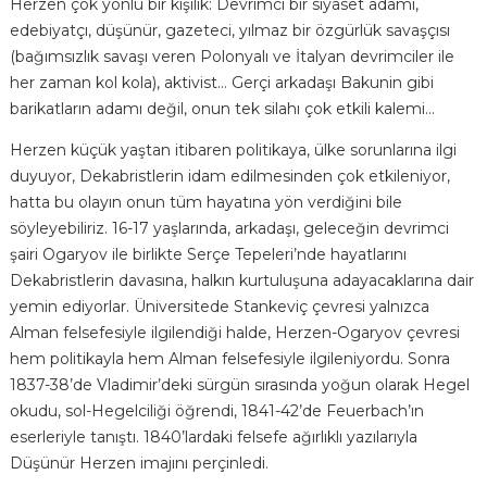
Herzen çok yönlü bir kişilik: Devrimci bir siyaset adamı,
edebiyatçı, düşünür, gazeteci, yılmaz bir özgürlük savaşçısı
(bağımsızlık savaşı veren Polonyalı ve İtalyan devrimciler ile
her zaman kol kola), aktivist... Gerçi arkadaşı Bakunin gibi
barikatların adamı değil, onun tek silahı çok etkili kalemi…
Herzen küçük yaştan itibaren politikaya, ülke sorunlarına ilgi
duyuyor, Dekabristlerin idam edilmesinden çok etkileniyor,
hatta bu olayın onun tüm hayatına yön verdiğini bile
söyleyebiliriz. 16-17 yaşlarında, arkadaşı, geleceğin devrimci
şairi Ogaryov ile birlikte Serçe Tepeleri’nde hayatlarını
Dekabristlerin davasına, halkın kurtuluşuna adayacaklarına dair
yemin ediyorlar. Üniversitede Stankeviç çevresi yalnızca
Alman felsefesiyle ilgilendiği halde, Herzen-Ogaryov çevresi
hem politikayla hem Alman felsefesiyle ilgileniyordu. Sonra
1837-38’de Vladimir’deki sürgün sırasında yoğun olarak Hegel
okudu, sol-Hegelciliği öğrendi, 1841-42’de Feuerbach’ın
eserleriyle tanıştı. 1840’lardaki felsefe ağırlıklı yazılarıyla
Düşünür Herzen imajını perçinledi.