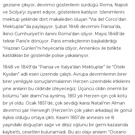
gezisine çıkıyor, devrimci gösterilerin sürdüğü Roma, Napoli
ve Sicilya’yı ziyaret ediyor, gösterilere katılıyor. İzlenimlerini
mektup şeklinde dört makaleden oluşan “Via del Corco’dan
Mektuplar”da paylaşıyor. Şubat 1848 devrimini Fransa’da,
İkinci Cumhuriyet’in ilanını Roma’dan izliyor. Mayıs 1848’de
tekrar Paris’e dönüyor. Paris emekçilerinin başkaldırdığı
“Haziran Günleri”ni heyecanla izliyor, Annenkov ile birlikte
katıldıkları bir gösteride polise yakalanıyor.
1848 ve 1849’da “Fransa ve İtalya’dan Mektuplar” ile “Öteki
Kıyıdan” adlı eseri üzerinde çalıştı. Avrupa devrimlerinin birer
birer yenilgiyle sonuçlanmalarının Herzen üzerindeki etkilerini
yine anıların bu cildinde izleyeceğiz. Üçüncü cildin önemli bir
bölümü “aile dramı”na ayrılmış. 1851 yılı Herzen için çok kötü
bir yıl oldu. Ocak 1851’de, çok sevdiği karısı Natali’nin Alman
devrimci şair Herwegh (Herzen’in çok yakın arkadaşı) ile gönül
ilişkisi olduğu ortaya çıktı. Kasım 1851’de annesini ve 8
yaşındaki doğuştan sağır ve dilsiz oğlunu bir gemi kazasında
kaybetti, cesetleri bulunamadı. Bu acı olayı anıların “Oceano